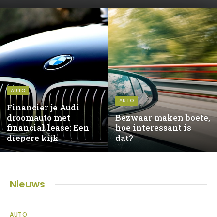
AUTO
AUTO
Financier je Audi
droomauto met
Bezwaar maken boete,
financial lease: Een
hoe interessant is
diepere kijk
dat?
Nieuws
AUTO