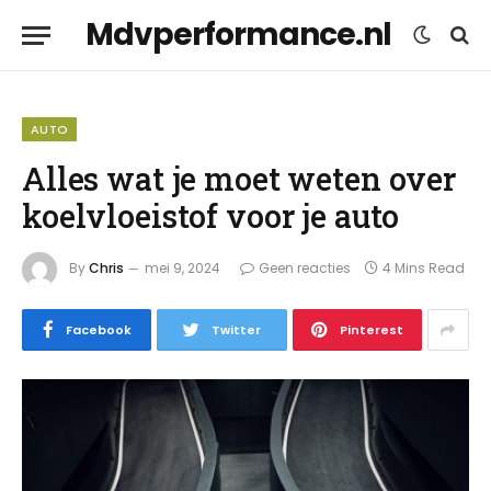
Mdvperformance.nl
AUTO
Alles wat je moet weten over
koelvloeistof voor je auto
By
Chris
mei 9, 2024
Geen reacties
4 Mins Read
Facebook
Twitter
Pinterest